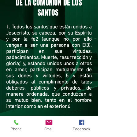
DE LA COMUNIÓN DE LOS
SANTOS
1. Todos los santos que están unidos a
Jesucristo, su cabeza, por su Espíritu
y por la fe2 (aunque no por ello
vengan a ser una persona con El3),
participan en sus virtudes,
padecimientos. Muerte, resurrección y
gloria;' y, estando unidos unos a otros
en amor, participan mutuamente de
sus dones y virtudes, 5 y están
obligados al cumplimiento de tales
deberes, públicos y privados, de
manera ordenada, que conduzcan a
su mutuo bien, tanto en el hombre
interior como en el exterior.6
1. Ef. 1:4; Jn. 17:2, 6; 2Co.5:21; Ro. 6:8;
8:17; 8:2; 1 Co. 6:17; 2P. 1:4 2. Ef. 3:16,
Phone
Email
Facebook
17; Gá. 2:20; 2 Co. 3:17, 18 3. 1 Co. 8:6;