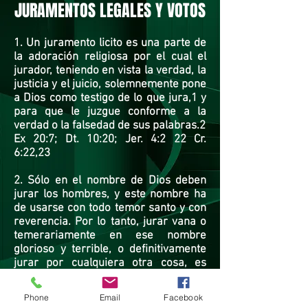
JURAMENTOS LEGALES Y VOTOS
1. Un juramento licito es una parte de
la adoración religiosa por el cual el
jurador, teniendo en vista la verdad, la
justicia y el juicio, solemnemente pone
a Dios como testigo de lo que jura,1 y
para que le juzgue conforme a la
verdad o la falsedad de sus palabras.2
Ex 20:7; Dt. 10:20; Jer. 4:2 22 Cr.
6:22,23
2. Sólo en el nombre de Dios deben
jurar los hombres, y este nombre ha
de usarse con todo temor santo y con
reverencia. Por lo tanto, jurar vana o
temerariamente en ese nombre
glorioso y terrible, o definitivamente
jurar por cualquiera otra cosa, es
pecaminoso y debe aborrecerse.3 Sin
embargo, en asuntos de peso y de
Phone
Email
Facebook
importancia, cuando la verdad